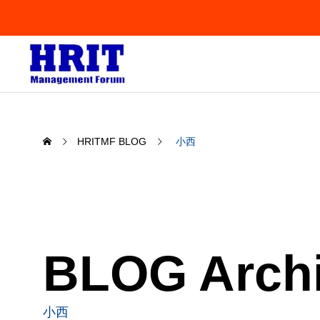
HRITMF BLOG
小西
BLOG Arch
小西